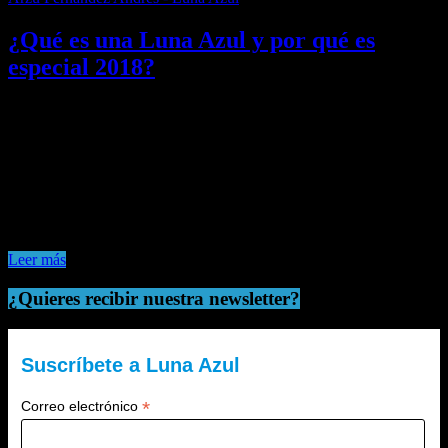
¿Qué es una Luna Azul y por qué es
especial 2018?
Hoy, a las 14:37 horas, es Luna Azul; una efeméride que da nombre
a este espacio web. A lo largo
Me gusta esto:
Me gusta
Cargando...
Leer más
¿Quieres recibir nuestra newsletter?
Suscríbete a Luna Azul
*
Correo electrónico