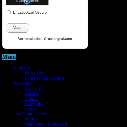
El Lado Azul Oscuro
Votar
Ver resultados
Crowdsignal.com
Menú
Luna Azul
Newsletter
Participa con nosotros
Artelaraña
Cine y TV
Música
Pintura
Fotografía
Letras
arzuComunicación
Gráfica
Marketing y Publicidad