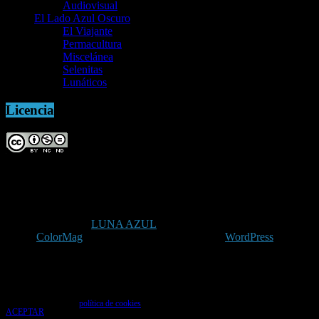
Audiovisual
El Lado Azul Oscuro
El Viajante
Permacultura
Miscelánea
Selenitas
Lunáticos
Licencia
Copyright © 2026
LUNA AZUL
. Todos los derechos reservados.
Tema:
ColorMag
por ThemeGrill. Funciona con
WordPress
.
Uso de cookies
Utilizamos cookies para que tengas la mejor experiencia de usuario. Si continúas
navegando das tu consentimiento para la aceptación de las mencionadas cookies y la
aceptación de nuestra
política de cookies
, pincha el enlace para más información.
ACEPTAR