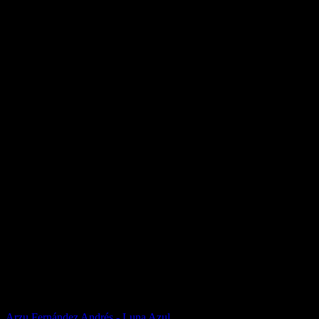
Arzu Fernández Andrés - Luna Azul