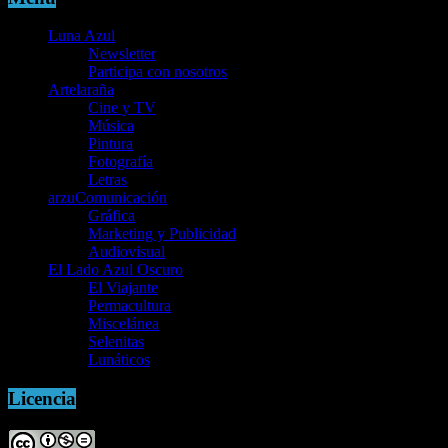
Luna Azul
Newsletter
Participa con nosotros
Artelaraña
Cine y TV
Música
Pintura
Fotografía
Letras
arzuComunicación
Gráfica
Marketing y Publicidad
Audiovisual
El Lado Azul Oscuro
El Viajante
Permacultura
Miscelánea
Selenitas
Lunáticos
Licencia