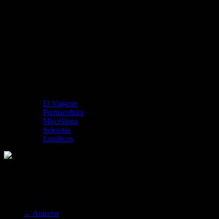
El Viajante
Permacultura
Miscelánea
Selenitas
Lunáticos
promo_og_verne
← Anterior