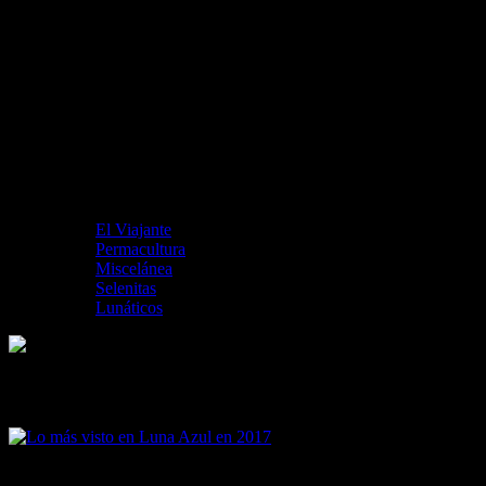
El Viajante
Permacultura
Miscelánea
Selenitas
Lunáticos
Lo más visto en Luna Azul en 2017
Lo más visto en Luna Azul en 2017