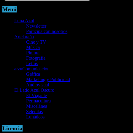
Menú
Luna Azul
Newsletter
Participa con nosotros
Artelaraña
Cine y TV
Música
Pintura
Fotografía
Letras
arzuComunicación
Gráfica
Marketing y Publicidad
Audiovisual
El Lado Azul Oscuro
El Viajante
Permacultura
Miscelánea
Selenitas
Lunáticos
Licencia