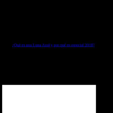
¿Qué es una Luna Azul y por qué es especial 2018?
Deja una respuesta
Tu dirección de correo electrónico no será publicada.
Los campos
obligatorios están marcados con
*
Comentario
*