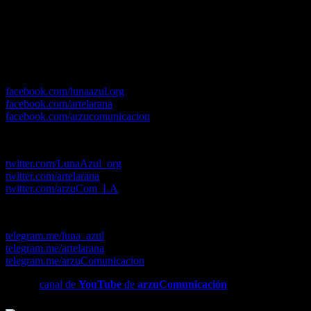
*Y muchos más contenidos en nuestras
redes sociales
.
En nuestras páginas de
Facebook
:
facebook.com/lunaazul.org
facebook.com/artelarana
facebook.com/arzucomunicacion
En nuestras cuentas de
Twitter
:
twitter.com/LunaAzul_org
twitter.com/artelarana
twitter.com/arzuCom_LA
En nuestros canales de
Telegram
:
telegram.me/luna_azul
telegram.me/artelarana
telegram.me/arzuComunicacion
Y en el
canal de
YouTube
de
arzuComunicación
.