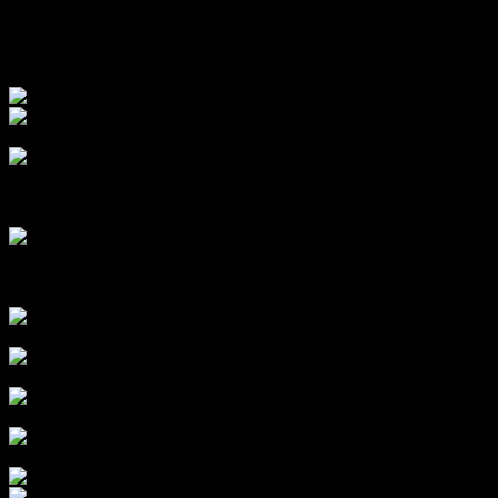
traidora»), por error, habría derivado en
Blue Moon
(«Luna Azul»).
*Artículos destacados de Luna Azul: