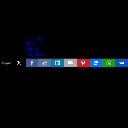
Cine y TV
Música
Pintura
Fotografía
Letras
Compartir
arzuComunicación