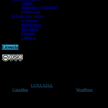
Gráfica
Marketing y Publicidad
Audiovisual
El Lado Azul Oscuro
El Viajante
Permacultura
Miscelánea
Selenitas
Lunáticos
Licencia
Copyright © 2026
LUNA AZUL
. Todos los derechos reservados.
Tema:
ColorMag
por ThemeGrill. Funciona con
WordPress
.
Uso de cookies
Utilizamos cookies para que tengas la mejor experiencia de usuario. Si continúas