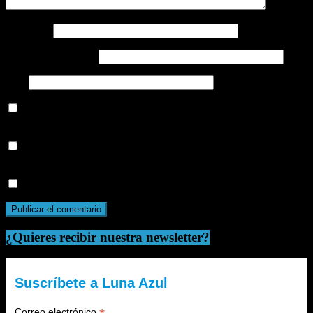
Nombre
*
Correo electrónico
*
Web
Guarda mi nombre, correo electrónico y web en este navegador
para la próxima vez que comente.
Recibir un correo electrónico con los siguientes comentarios a
esta entrada.
Recibir un correo electrónico con cada nueva entrada.
¿Quieres recibir nuestra newsletter?
Suscríbete a Luna Azul
Correo electrónico