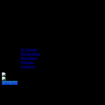
El Viajante
Permacultura
Miscelánea
Selenitas
Lunáticos
Luna Azul
¿Qué es una Luna Azul y por qué se llama
así?