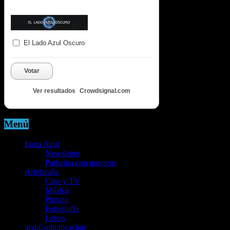
El Lado Azul Oscuro
Votar
Ver resultados
Crowdsignal.com
Menú
Luna Azul
Newsletter
Participa con nosotros
Artelaraña
Cine y TV
Música
Pintura
Fotografía
Letras
arzuComunicación