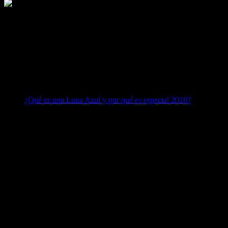
Me gusta esto:
Me gusta
Cargando...
También puede interesarte:
¿Qué es una Luna Azul y por qué es especial 2018?