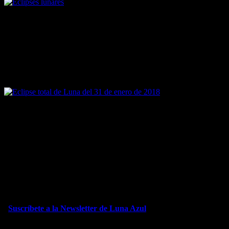
Eclipses lunares.
Y ésto, un eclipse total de Luna Azul, sí que fue extraordinario; tanto
que no se registraba desde el 31 de marzo de 1866 (y que no se
repetirá hasta el 31 de diciembre de 2028 y, después de eso, el 31 de
enero de 2037). Eso sí, no todos los terrícolas tuvieron la suerte de
poder contemplarlo, ya que sólo fue visible en América del Norte,
Asia y Oceanía.
Eclipse total de Luna del 31 de enero de 2018.
Paradójicamente, esa Luna Azul la apreciaron, en esas partes del
mundo, de color rojo.
Finalmente, ¿por qué este espacio web se llama
Luna Azul?
Eso, queridos lunáticos, es otra historia… 😉
*
Suscríbete a la
Newsletter de Luna Azul
y recibirás antes que nadie todos los artículos de nuestros tres
blogs.