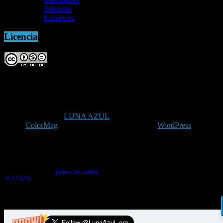
Selenitas
Lunáticos
Licencia
Copyright © 2026
LUNA AZUL
. Todos los derechos reservados.
Tema:
ColorMag
por ThemeGrill. Funciona con
WordPress
.
Uso de cookies
Utilizamos cookies para que tengas la mejor experiencia de usuario. Si continúas
navegando das tu consentimiento para la aceptación de las mencionadas cookies y la
aceptación de nuestra
política de cookies
, pincha el enlace para más información.
ACEPTAR
Aviso de cookies
%d