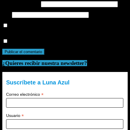
Correo electrónico
*
Web
Guarda mi nombre, correo electrónico y web en este navegador
para la próxima vez que comente.
Recibir un correo electrónico con cada nueva entrada.
¿Quieres recibir nuestra newsletter?
Suscríbete a Luna Azul
*
Correo electrónico
*
Usuario