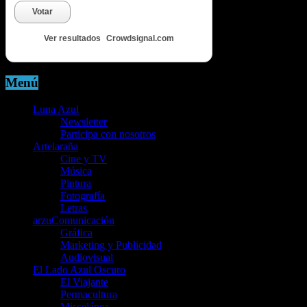
Votar
Ver resultados
Crowdsignal.com
Menú
Luna Azul
Newsletter
Participa con nosotros
Artelaraña
Cine y TV
Música
Pintura
Fotografía
Letras
arzuComunicación
Gráfica
Marketing y Publicidad
Audiovisual
El Lado Azul Oscuro
El Viajante
Permacultura
Miscelánea