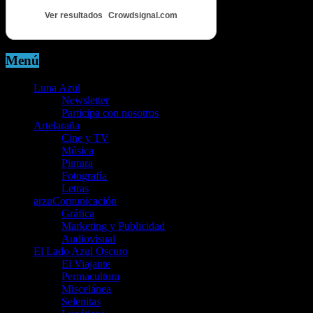
Ver resultados
Crowdsignal.com
Menú
Luna Azul
Newsletter
Participa con nosotros
Artelaraña
Cine y TV
Música
Pintura
Fotografía
Letras
arzuComunicación
Gráfica
Marketing y Publicidad
Audiovisual
El Lado Azul Oscuro
El Viajante
Permacultura
Miscelánea
Selenitas