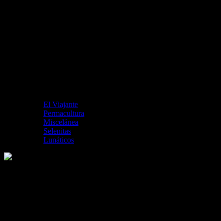
El Viajante
Permacultura
Miscelánea
Selenitas
Lunáticos
Catedral Nueva de Santa Cruz sobre el
Mar