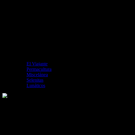
El Viajante
Permacultura
Miscelánea
Selenitas
Lunáticos
Despertador de Atrapado en el tiempo
Me gusta esto: