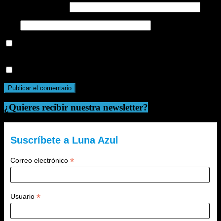
Correo electrónico
*
Web
Guarda mi nombre, correo electrónico y web en este navegador
para la próxima vez que comente.
Recibir un correo electrónico con cada nueva entrada.
¿Quieres recibir nuestra newsletter?
Suscríbete a Luna Azul
*
Correo electrónico
*
Usuario