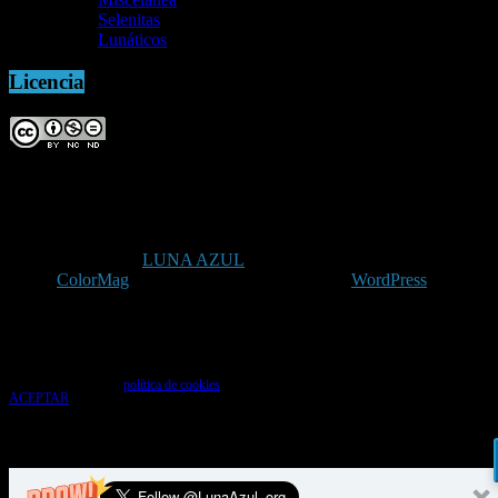
Selenitas
Lunáticos
Licencia
Copyright © 2026
LUNA AZUL
. Todos los derechos reservados.
Tema:
ColorMag
por ThemeGrill. Funciona con
WordPress
.
Uso de cookies
Utilizamos cookies para que tengas la mejor experiencia de usuario. Si continúas
navegando das tu consentimiento para la aceptación de las mencionadas cookies y la
aceptación de nuestra
política de cookies
, pincha el enlace para más información.
ACEPTAR
Aviso de cookies
%d