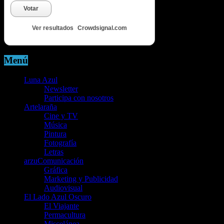
Votar
Ver resultados
Crowdsignal.com
Menú
Luna Azul
Newsletter
Participa con nosotros
Artelaraña
Cine y TV
Música
Pintura
Fotografía
Letras
arzuComunicación
Gráfica
Marketing y Publicidad
Audiovisual
El Lado Azul Oscuro
El Viajante
Permacultura
Miscelánea