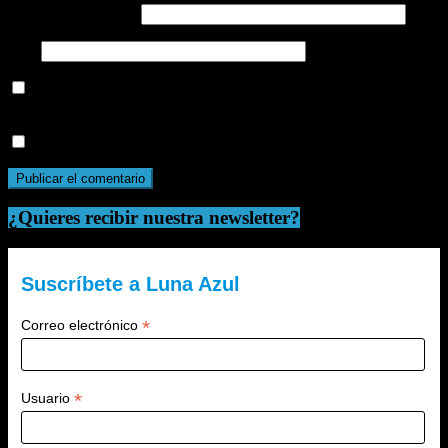
Correo electrónico
*
Web
Guarda mi nombre, correo electrónico y web en este navegador
para la próxima vez que comente.
Recibir un correo electrónico con cada nueva entrada.
¿Quieres recibir nuestra newsletter?
Suscríbete a Luna Azul
*
Correo electrónico
*
Usuario