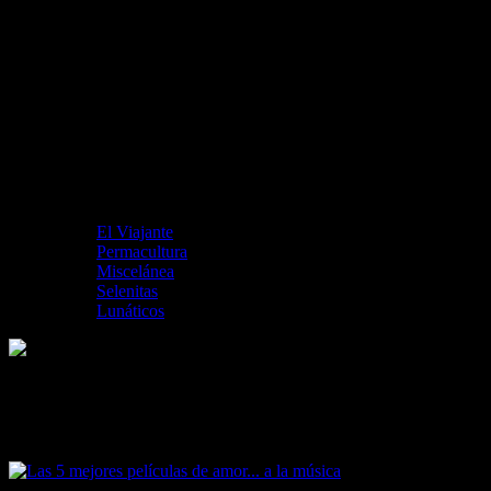
El Viajante
Permacultura
Miscelánea
Selenitas
Lunáticos
Las 5 mejores películas de amor… a la
música