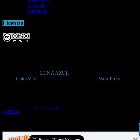
Selenitas
Lunáticos
Licencia
Copyright © 2026
LUNA AZUL
. Todos los derechos reservados.
Tema:
ColorMag
por ThemeGrill. Funciona con
WordPress
.
Uso de cookies
Utilizamos cookies para que tengas la mejor experiencia de usuario. Si continúas
navegando das tu consentimiento para la aceptación de las mencionadas cookies y la
aceptación de nuestra
política de cookies
, pincha el enlace para más información.
ACEPTAR
Aviso de cookies
%d