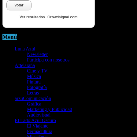
Votar
Ver resultados
Crowdsignal.com
Menú
Luna Azul
Newsletter
Participa con nosotros
Artelaraña
Cine y TV
Música
Pintura
Fotografía
Letras
arzuComunicación
Gráfica
Marketing y Publicidad
Audiovisual
El Lado Azul Oscuro
El Viajante
Permacultura
Miscelánea