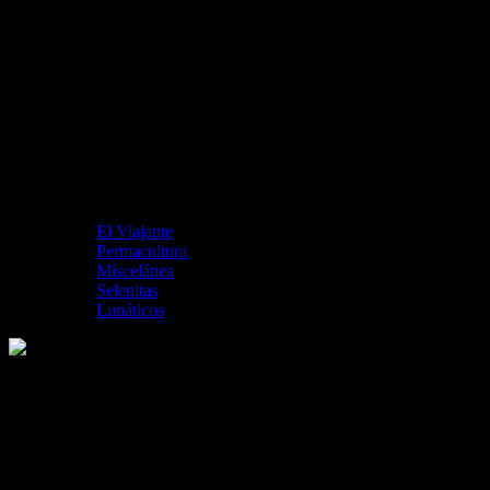
El Viajante
Permacultura
Miscelánea
Selenitas
Lunáticos
Logo Ecosia
Me gusta esto: