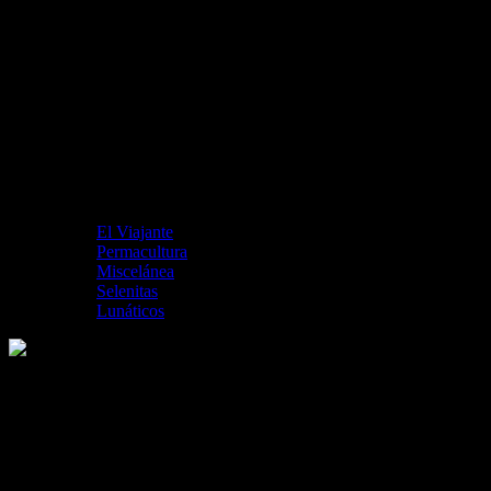
El Viajante
Permacultura
Miscelánea
Selenitas
Lunáticos
logo-the-cat-empire
Me gusta esto: