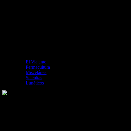
El Viajante
Permacultura
Miscelánea
Selenitas
Lunáticos
Logo The Cat Empire
Me gusta esto: