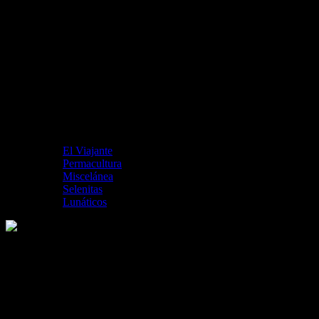
El Viajante
Permacultura
Miscelánea
Selenitas
Lunáticos
Piedad y terror en Picasso en Reina Sofía
Me gusta esto: