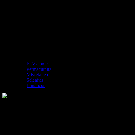
El Viajante
Permacultura
Miscelánea
Selenitas
Lunáticos
Praga, la bohemia ciudad de las 100
torres