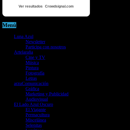
Ver resultados
Crowdsignal.com
Menú
Luna Azul
Newsletter
Participa con nosotros
Artelaraña
Cine y TV
Música
Pintura
Fotografía
Letras
arzuComunicación
Gráfica
Marketing y Publicidad
Audiovisual
El Lado Azul Oscuro
El Viajante
Permacultura
Miscelánea
Selenitas