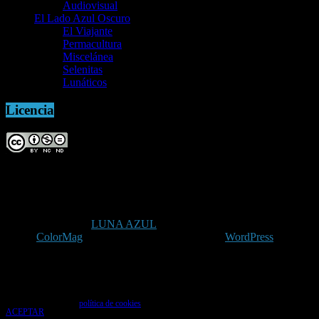
Audiovisual
El Lado Azul Oscuro
El Viajante
Permacultura
Miscelánea
Selenitas
Lunáticos
Licencia
Copyright © 2026
LUNA AZUL
. Todos los derechos reservados.
Tema:
ColorMag
por ThemeGrill. Funciona con
WordPress
.
Uso de cookies
Utilizamos cookies para que tengas la mejor experiencia de usuario. Si continúas
navegando das tu consentimiento para la aceptación de las mencionadas cookies y la
aceptación de nuestra
política de cookies
, pincha el enlace para más información.
ACEPTAR