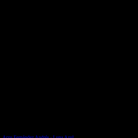
Arzu Fernández Andrés - Luna Azul