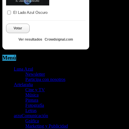
El Lado Azul Oscuro
Votar
Ver resultados
Crowdsignal.com
Menú
Luna Azul
Newsletter
Participa con nosotros
Artelaraña
Cine y TV
Música
Pintura
Fotografía
Letras
arzuComunicación
Gráfica
Marketing y Publicidad