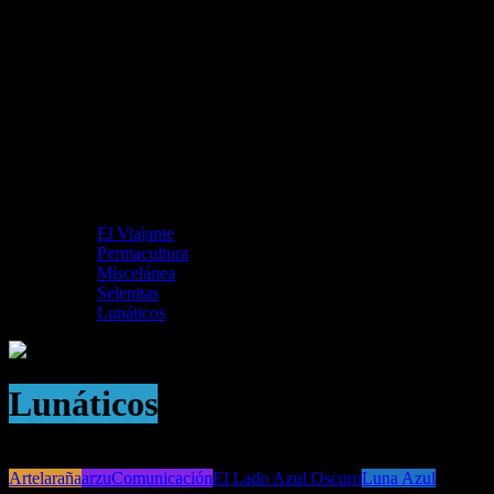
El Viajante
Permacultura
Miscelánea
Selenitas
Lunáticos
Lunáticos
Artelaraña
arzuComunicación
El Lado Azul Oscuro
Luna Azul