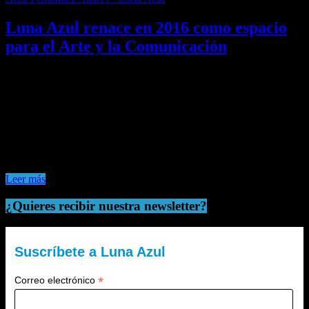
Luna Azul renace en 2016 como espacio
para el Arte y la Comunicación
Luna Azul renace en 2016 con la pretensión de crear un lugar de
encuentro entre el Arte y la Comunicación,
Me gusta esto:
Me gusta
Cargando...
Leer más
¿Quieres recibir nuestra newsletter?
Suscríbete a Luna Azul
*
Correo electrónico