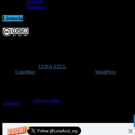
Selenitas
Lunáticos
Licencia
Copyright © 2026
LUNA AZUL
. Todos los derechos reservados.
Tema:
ColorMag
por ThemeGrill. Funciona con
WordPress
.
Uso de cookies
Utilizamos cookies para que tengas la mejor experiencia de usuario. Si continúas
navegando das tu consentimiento para la aceptación de las mencionadas cookies y la
aceptación de nuestra
política de cookies
, pincha el enlace para más información.
ACEPTAR
Aviso de cookies
%d