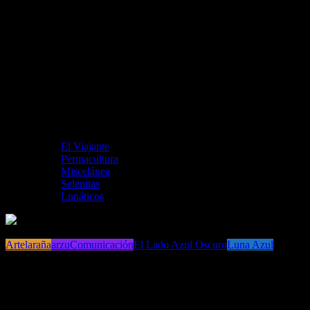
El Viajante
Permacultura
Miscelánea
Selenitas
Lunáticos
Artelaraña
arzuComunicación
El Lado Azul Oscuro
Luna Azul
Luna Azul renace en 2016 como espacio
para el Arte y la Comunicación