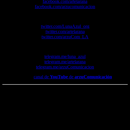
facebook.com/artelarana
facebook.com/arzucomunicacion
Nuestras cuentas de
Twitter
:
twitter.com/LunaAzul_org
twitter.com/artelarana
twitter.com/arzuCom_LA
Nuestros canales de
Telegram
:
telegram.me/luna_azul
telegram.me/artelarana
telegram.me/arzuComunicacion
*Y en el
canal de
YouTube
de
arzuComunicación
.
Me gusta esto:
Me gusta
Cargando...
También puede interesarte: