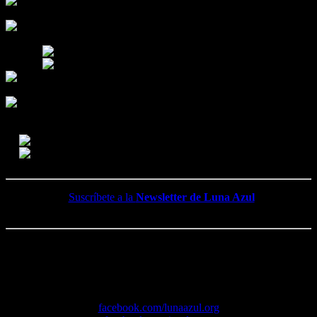
*
Suscríbete a la
Newsletter de Luna Azul
y recibirás antes que nadie todos los artículos de nuestros tres blogs.
*Y disfrutarás de muchos más contenidos en nuestras
redes
sociales
:
Nuestras páginas de
Facebook
:
facebook.com/lunaazul.org