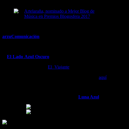
literarias.
Artelaraña, nominado a Mejor Blog de Música
en Premios Blogosfera 2017
arzuComunicación
es el blog donde encontrarás artículos sobre
diseño gráfico, comunicación audiovisual, marketing y publicidad; y
además, montajes de video de producción propia.
Y
El Lado Azul Oscuro
, el otro lado de la
Luna Azul
, es el blog
en el que tienen cabida entre otras muchas cosas la Permacultura, las
andanzas y sueños de
El Viajante
, y las variadas secciones de
opinión y de curiosidades de Selenitas (invitados habituales) y
Lunáticos (invitados ocasionales). Puedes informarte
aquí
.
Que la
Luna
te acompañe, siempre.
*
Artículos destacados de
Luna Azul
: