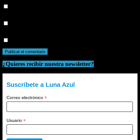
Guarda mi nombre, correo electrónico y web en este navegador
para la próxima vez que comente.
Recibir un correo electrónico con los siguientes comentarios a
esta entrada.
Recibir un correo electrónico con cada nueva entrada.
¿Quieres recibir nuestra newsletter?
Suscríbete a Luna Azul
*
Correo electrónico
*
Usuario