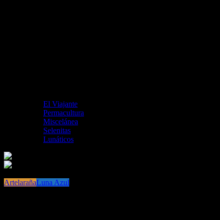
El Viajante
Permacultura
Miscelánea
Selenitas
Lunáticos
Artelaraña
Luna Azul
Nuestro blog Artelaraña, nominado a
Mejor Blog de Música en Premios