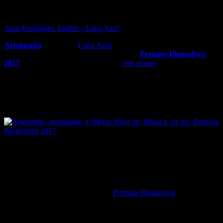
Arzu Fernández Andrés - Luna Azul
Artelaraña
, el blog de
Luna Azul
donde se enreda el arte, ha sido
nominado a
Mejor Blog de Música
en los
Premios Blogosfera
2017
(como podéis ver pinchando en
este enlace
); algo que me llena
de felicidad, de orgullo y de satisfacción. 😉
Artelaraña, nominado a Mejor Blog de Música en
Premios Blogosfera 2017
Estar nominado ya es un premio (sobre todo conociendo el nivel del
otro nominado), pero ganar sería poner la guinda al pastel, por lo
que os pido vuestro apoyo, a todos los amigos y/o seguidores de
Artelaraña, ya que el premio se asigna por votación popular. La
votación permanecerá abierta desde el 28 de noviembre hasta el 12
de diciembre, en la página web de
Premios Blogosfera
.
¡Gracias de antemano!