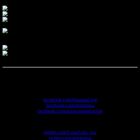
*Y muchos más contenidos en nuestras
redes sociales
.
Nuestras páginas de
Facebook
:
facebook.com/lunaazul.org
facebook.com/artelarana
facebook.com/arzucomunicacion
Nuestras cuentas de
Twitter
:
twitter.com/LunaAzul_org
twitter.com/artelarana