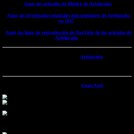
*
Aquí, los artículos de Música de Artelaraña
.
*
Aquí, las 10 entradas musicales más populares de Artelaraña
en 2017
.
*
Aquí, las listas de reproducción de YouTube de los artículos de
Artelaraña
.
*Artículos de Música de
Artelaraña
.
[easingslider id=»705″]
*Artículos destacados de
Luna Azul
.