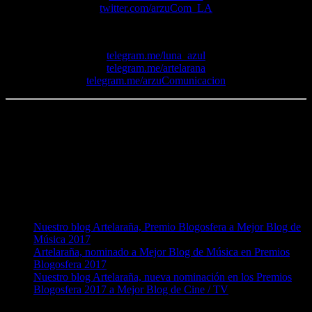
twitter.com/arzuCom_LA
Nuestros canales de
Telegram
:
telegram.me/luna_azul
telegram.me/artelarana
telegram.me/arzuComunicacion
Me gusta esto:
Me gusta
Cargando...
También puede interesarte:
Nuestro blog Artelaraña, Premio Blogosfera a Mejor Blog de
Música 2017
Artelaraña, nominado a Mejor Blog de Música en Premios
Blogosfera 2017
Nuestro blog Artelaraña, nueva nominación en los Premios
Blogosfera 2017 a Mejor Blog de Cine / TV